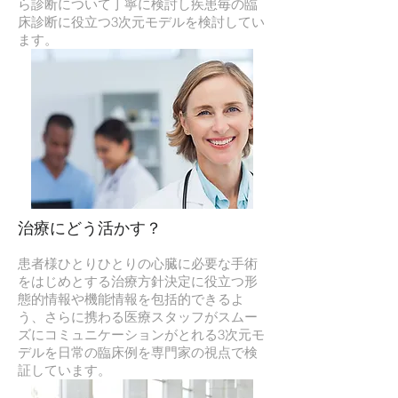
ら診断について丁寧に検討し疾患毎の臨
床診断に役立つ3次元モデルを検討してい
ます。
治療にどう活かす？
患者様ひとりひとりの心臓に必要な手術
をはじめとする治療方針決定に役立つ形
態的情報や機能情報を包括的できるよ
う、さらに携わる医療スタッフがスムー
ズにコミュニケーションがとれる3次元モ
デルを日常の臨床例を専門家の視点で検
証しています。