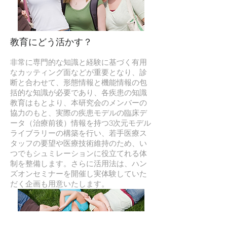
教育にどう活かす？
非常に専門的な知識と経験に基づく有用
なカッティング面などが重要となり、診
断と合わせて、形態情報と機能情報の包
括的な知識が必要であり、各疾患の知識
教育はもとより、本研究会のメンバーの
協力のもと、実際の疾患モデルの臨床デ
ータ（治療前後）情報を持つ3次元モデル
ライブラリーの構築を行い、若手医療ス
タッフの要望や医療技術維持のため、い
つでもシュミレーションに役立てれる体
制を整備します。さらに活用法は、ハン
ズオンセミナーを開催し実体験していた
だく企画も用意いたします。