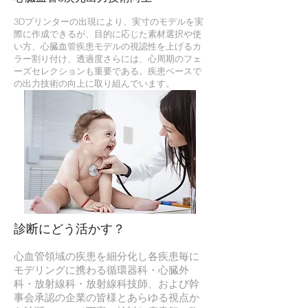
3Dプリンターの出現により、実寸のモデルを実
際に作成できるが、目的に応じた素材選択や使
い方、心臓血管疾患モデルの視認性を上げるカ
ラー割り付け、透過度さらには、心周期のフェ
ーズセレクションも重要である。疾患ベースで
の出力技術の向上に取り組んでいます。
診断にどう活かす？
心血管領域の疾患を細分化し各疾患毎に
モデリングに携わる循環器科・心臓外
科・放射線科・放射線科技師、および幹
事会承認の企業の皆様とあらゆる視点か