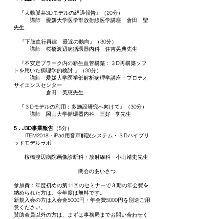
『大動脈弁3Dモデルの経過報告』（20分）
講師 愛媛大学医学部放射線医学講座 倉田 聖
先生
『下肢血行再建 最近の動向』（30分）
講師 桜橋渡辺病循環器内科 住吉晃典先生
『不安定プラーク内の新生血管構築：３D再構築ソフ
トを用いた病理学的検討 』（30分）
講師 愛媛大学医学部解析病理学講座・プロテオ
サイエンスセンター
倉田 美恵先生
『３Dモデルの利用：多施設研究へ向けて』（30分）
講師 岡山大学循環器内科 三好 亨先生
5．
J3D事業報告
（5分）
ITEM2018・iPad用音声解説システム・３Dハイブリ
ッドモデルラボ
桜橋渡辺病院画像診断科・放射線科 小山靖史先生
閉会のあいさつ
参加費：年度初めの第11回のセミナーで３期の年会費を
納められた方は、今年度は無料です。
新規入会の方は入会金5000円・年会費5000円を別途ご用
意ください。
賛助会員以外の方は、まずは事務局までお問い合わせく