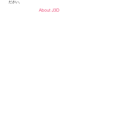
ださい。
About J3D
Sponsors
Contact Us
Activity
J3D blog
Menbers Only
Board members