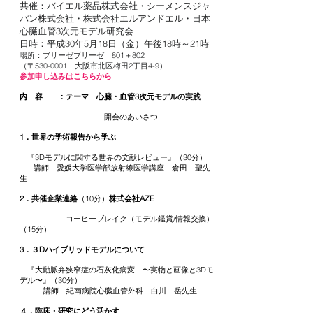
共催：バイエル薬品株式会社・シーメンスジャ
パン株式会社・株式会社エルアンドエル・日本
心臓血管3次元モデル研究会
日時：平成30年5月18日（金）午後18時～21時
場所：ブリーゼブリーゼ 801＋802
（〒530-0001 大阪市北区梅田2丁目4-9）
​​参加申し込みはこちらから
内 容 ：テーマ 心臓・血管3次元モデルの実践
開会のあいさつ
1．世界の学術報告から学ぶ
『3Dモデルに関する世界の文献レビュー』（30分）
講師 愛媛大学医学部放射線医学講座 倉田 聖先
生
2．共催企業連絡
（10分）
株式会社AZE
コーヒーブレイク（モデル鑑賞/情報交換）
（15分）
3．３Dハイブリッドモデルについて
『大動脈弁狭窄症の石灰化病変 〜実物と画像と3Dモ
デル〜』（30分）
講師 紀南病院心臓血管外科 白川 岳先生
４．臨床・研究にどう活かす