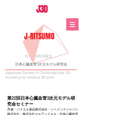
J3D
J-RITSUMO
2015年8月8日設立
日本心臓血管3次元モデル研究会
Japanese Society of Cardiovascular 3D-
modeling for medical 3D print
第22回日本心臓血管3次元モデル研
究会セミナー
共
催：バイエル薬品株式会社・シーメンスジャパン
株式会社・株式会社エルアンドエル・日本心臓血管