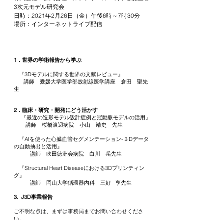
3次元モデル研究会
日時：2021年2月26日（金）午後6時～7時30分
場所：インターネットライブ配信
1．世界の学術報告から学ぶ
『3Dモデルに関する世界の文献レビュー』
講師 愛媛大学医学部放射線医学講座 倉田 聖先
生
2．臨床・研究・開発にどう活かす
『最近の造形モデル設計症例と冠動脈モデルの活用』
講師 桜橋渡辺病院 小山 靖史 先生
『AIを使った心臓血管セグメンテーション-３Dデータ
の自動抽出と活用』
講師 吹田徳洲会病院 白川 岳先生
『Structural Heart Diseaseにおける3Dプリンティン
グ』
講師 岡山大学循環器内科 三好 亨先生
3. J3D事業報告
ご不明な点は、まずは事務局までお問い合わせくださ
い。