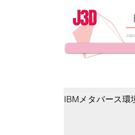
J3D
Japa
IBMメタバース