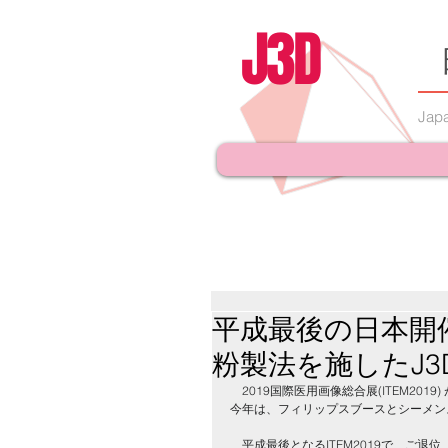
J3D
Japa
平成最後の日本開催
粉製法を施したJ
​　2019国際医用画像総合展(ITEM20
今年は、フィリップスブースとシーメン
　平成最後となるITEM2019で、ご