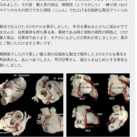
入れました。その昔、雛人形の頭は、桐塑頭（とうそがしら）・練り頭（ねり
マグリやカキの殻でできた胡粉（ごふん）で仕上げる伝統的な製法でつくられ
製法で仕上げた３Dモデルを展示しました。 年月を重ねるとさらに深みがでて
ませんが、自然素材を持ち要る為、素材である桐と胡粉の相性の関係上、ひび
雛人形は、石膏頭であります。モデルにも少しひび割れが生じましたが、展示
とご覧いただけますと幸いです。
展開催でしたので美しい雛人形の伝統的な製法で製作した３Dモデルを展示さ
馬由美さん、あんべあつしさん、早川沙希さん、誠さんをはじめとする有名な
願いしました。