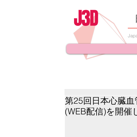
J3D
Japa
第25回日本心臓
(WEB配信)を開